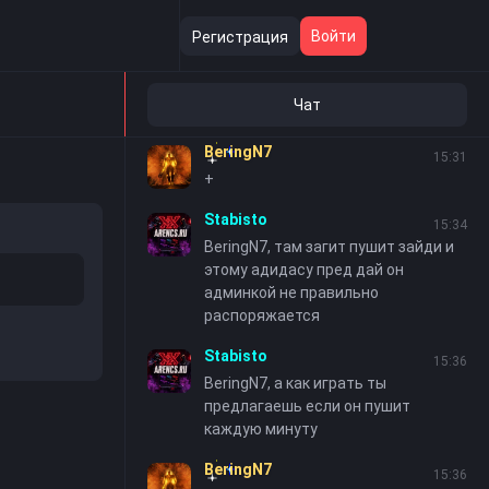
Stabisto
12:58
Войти
Регистрация
BeringN7, в тг зайди в бсд
Stabisto
15:12
Чат
Жесть играть невозможно щас
BeringN7
15:31
+
Stabisto
15:34
BeringN7, там загит пушит зайди и
этому адидасу пред дай он
админкой не правильно
распоряжается
Stabisto
15:36
BeringN7, а как играть ты
предлагаешь если он пушит
каждую минуту
BeringN7
15:36