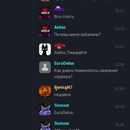
Akira
23:31
Все спать
Axiles
12:16
Почему меня забанили?
x2ker
12:21
Axiles, Ожидайте
EuroDelux
23:58
Как давно поменялось название
сервера?
BeringN7
02:04
недавно
Somom
20:28
EuroDelux,
Somom
20:29