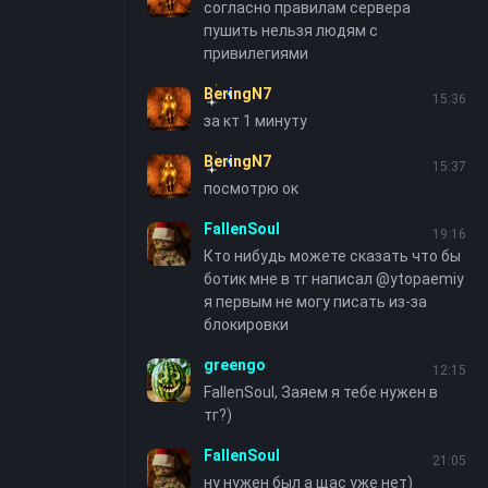
согласно правилам сервера
пушить нельзя людям с
привилегиями
BeringN7
15:36
за кт 1 минуту
BeringN7
15:37
посмотрю ок
FallenSoul
19:16
Кто нибудь можете сказать что бы
ботик мне в тг написал @ytopaemiy
я первым не могу писать из-за
блокировки
greengo
12:15
FallenSoul, Заяем я тебе нужен в
тг?)
FallenSoul
21:05
ну нужен был а щас уже нет)