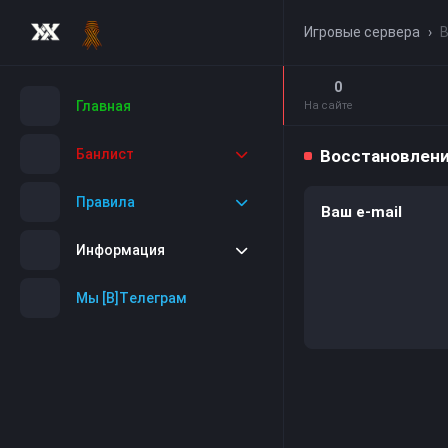
Игровые сервера
›
В
0
Главная
На сайте
Банлист
Восстановлени
Правила
Ваш e-mail
Информация
Мы [B]Tелеграм