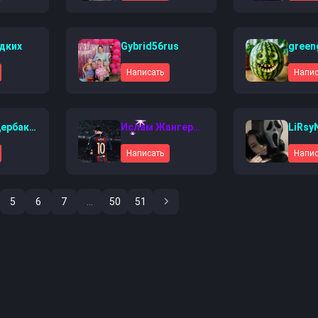
дких
Gybrid56rus
green
Написать
Напис
Никита Щербаков
Ислам Жангериев
LiRsy
Написать
Напис
5
6
7
...
50
51
Последняя