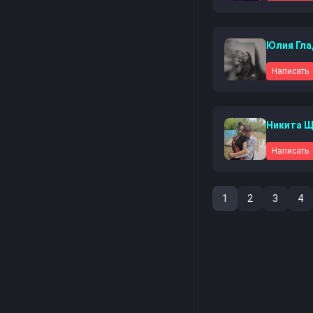
Юлия Гла
Написать
Написать
1
2
3
4