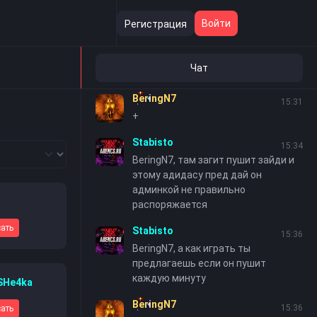
Stabisto
12:58
Войти
Регистрация
BeringN7, в тг зайди в бсд
Stabisto
15:12
Чат
Жесть играть невозможно щас
BeringN7
15:31
+
Stabisto
15:34
BeringN7, там загит пушит зайди и
этому адидасу пред дай он
админкой не правильно
распоряжается
ать
Stabisto
15:36
BeringN7, а как играть ты
предлагаешь если он пушит
каждую минуту
SHe4ka
BeringN7
15:36
ать