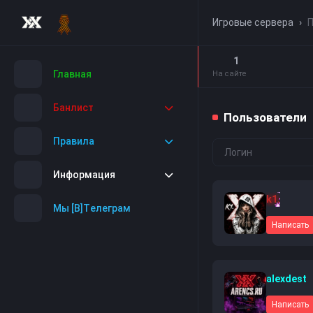
Игровые сервера
›
П
1
Главная
На сайте
Банлист
Пользователи
Правила
Информация
k1.
Мы [B]Tелеграм
Написать
alexdest
Написать