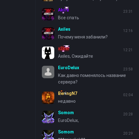
Akira
23:31
Все спать
Axiles
12:16
Почему меня забанили?
x2ker
12:21
Axiles, Ожидайте
EuroDelux
23:58
Как давно поменялось название
сервера?
BeringN7
02:04
недавно
Somom
20:28
EuroDelux,
Somom
20:29