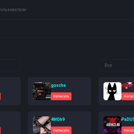
ользователи
goscha
x2ker
Написать
Напис
4MOh9
PaDU
Написать
Напис