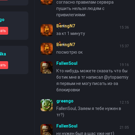
согласно правилам сервера
пушить нельзя людям с
привилегиями
go
BeringN7
15:36
ать
за кт 1 минуту
BeringN7
15:37
посмотрю ок
Nkа
FallenSoul
19:16
ать
Кто нибудь можете сказать что бы
ботик мне в тг написал @ytopaemiy
я первым не могу писать из-за
блокировки
greengo
12:15
FallenSoul, Заяем я тебе нужен в
тг?)
FallenSoul
21:05
ну нужен был а щас уже нет)