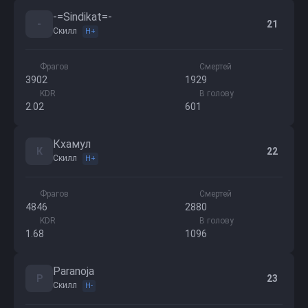
-=Sindikat=-
-
21
Скилл
H+
Фрагов
Смертей
3902
1929
KDR
В голову
2.02
601
Кхамул
К
22
Скилл
H+
Фрагов
Смертей
4846
2880
KDR
В голову
1.68
1096
Paranoja
P
23
Скилл
H-