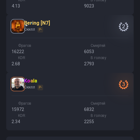
KDR
В голову
4.13
9023
Bering [N7]
2
Скилл
P-
Фрагов
Смертей
16222
6053
KDR
В голову
2.68
2793
Koala
3
Скилл
P-
Фрагов
Смертей
15972
6832
KDR
В голову
2.34
2255