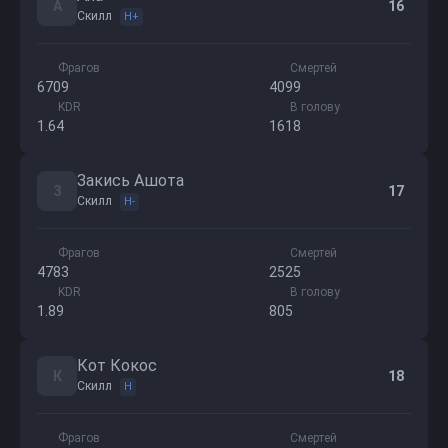
A
16
Скилл
H+
Фрагов
Смертей
6709
4099
KDR
В голову
1.64
1618
Закись Ашота
З
17
Скилл
H-
Фрагов
Смертей
4783
2525
KDR
В голову
1.89
805
Кот Кокос
К
18
Скилл
H
Фрагов
Смертей