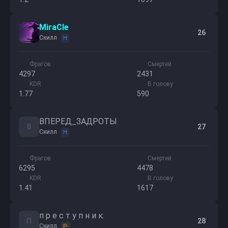
MiraCle
26
Скилл
H
Фрагов
Смертей
4297
2431
KDR
В голову
1.77
590
ВПЕРЕД_ЗАДРОТЫ
В
27
Скилл
H
Фрагов
Смертей
6295
4478
KDR
В голову
1.41
1617
п р е с т у п н и к.
П
28
Скилл
P-