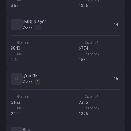
KDR
В голову
3.56
1326
|MB| player
|
14
Скилл
H-
Фрагов
Смертей
9840
6774
KDR
В голову
1.45
1581
gYnd1k
G
15
Скилл
P-
Фрагов
Смертей
5163
2356
KDR
В голову
2.19
1326
Ana