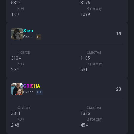
5312
3176
KDR
В голову
1.67
1099
Siea
19
Скилл
P-
Фрагов
Смертей
3104
1105
KDR
В голову
2.81
531
GRISHA
20
Скилл
H+
Фрагов
Смертей
3311
1336
KDR
В голову
2.48
454