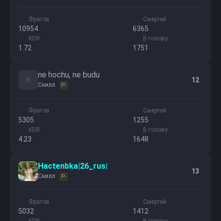
Фрагов
Смертей
10954
6365
KDR
В голову
1.72
1751
ne hochu, ne budu
N
12
Скилл
P-
Фрагов
Смертей
5305
1255
KDR
В голову
4.23
1648
Hactenbka|26_rus|
13
Скилл
P-
Фрагов
Смертей
5032
1412