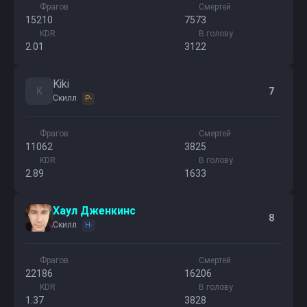
Фрагов
Смертей
15210
7573
KDR
В голову
2.01
3122
Kiki
K
7
Скилл
P-
Фрагов
Смертей
11062
3825
KDR
В голову
2.89
1633
Хаул Дженкинс
8
Скилл
H-
Фрагов
Смертей
22186
16206
KDR
В голову
1.37
3828