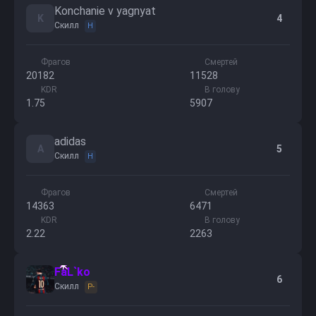
Konchanie v yagnyat
K
4
Скилл
H
Фрагов
Смертей
20182
11528
KDR
В голову
1.75
5907
adidas
A
5
Скилл
H
Фрагов
Смертей
14363
6471
KDR
В голову
2.22
2263
FaL`ko
6
Скилл
P-