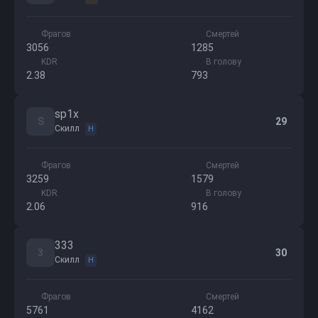
Фрагов
Смертей
3056
1285
KDR
В голову
2.38
793
sp1x
S
29
Скилл
H
Фрагов
Смертей
3259
1579
KDR
В голову
2.06
916
333
3
30
Скилл
H
Фрагов
Смертей
5761
4162