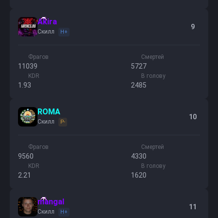
Akira
9
Скилл
H+
Фрагов
Смертей
11039
5727
KDR
В голову
1.93
2485
ROMA
10
Скилл
P-
Фрагов
Смертей
9560
4330
KDR
В голову
2.21
1620
mangal
11
Скилл
H+