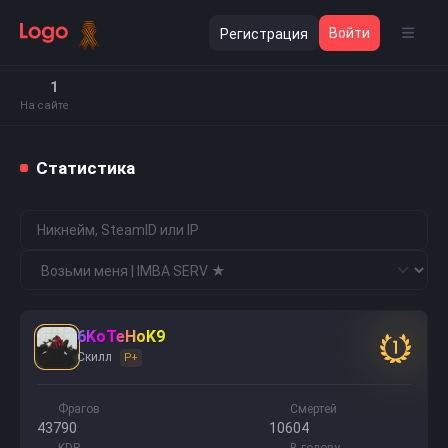
Войти
Регистрация
1
На сайте
Статистика
6KoTeHoK9
1
Скилл
P+
Фрагов
Смертей
43790
10604