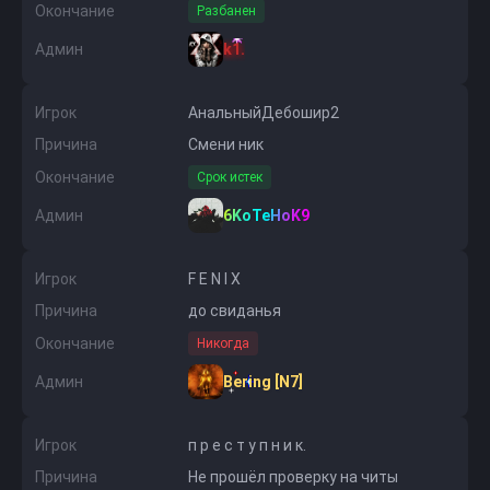
Окончание
Разбанен
Админ
k1.
Игрок
АнальныйДебошир2
Причина
Смени ник
Окончание
Срок истек
Админ
6KoTeHoK9
Игрок
F Е N I X
Причина
до свиданья
Окончание
Никогда
Админ
Bering [N7]
Игрок
п р е с т у п н и к.
Причина
Не прошёл проверку на читы