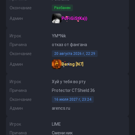
Окончание
Разбанен
Админ
PoFiGiStKa))
Игрок
YM*Nik
Причина
отказ от фангана
Окончание
20 августа 2026 г, 22:29
Админ
Bering [N7]
Игрок
Хуй у тебя во рту
Причина
Protector CTShield 36
Окончание
16 июля 2027 г, 23:24
Админ
arencs.ru
Игрок
LIME
Причина
Смени ник