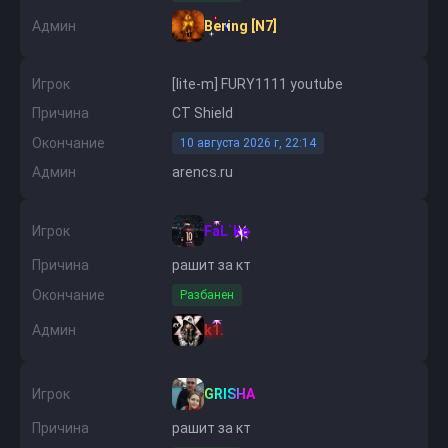
Админ
Bering [N7]
Игрок
[lite-m] FURY1111 youtube
Причина
CT Shield
Окончание
10 августа 2026 г, 22:14
Админ
arencs.ru
Игрок
FaL`ko
Причина
рашит за кт
Окончание
Разбанен
Админ
k1.
Игрок
GRISHA
Причина
рашит за кт