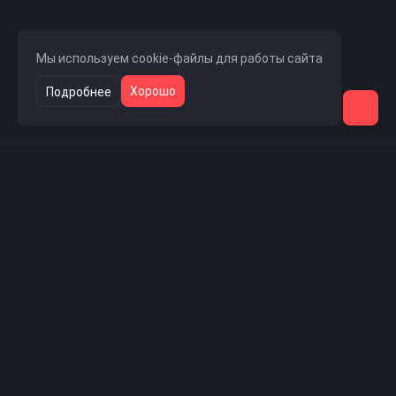
Мы используем cookie-файлы для работы сайта
Хорошо
Подробнее
Навигация
Главная страница
Новости проекта
Скачать CS 1.6
Проект
Пользователи
Игровая статистика
Контакты