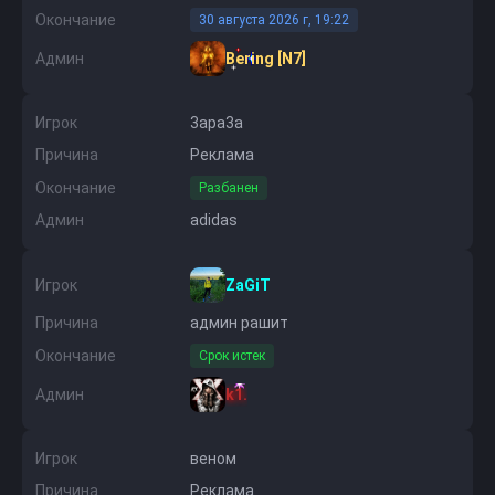
Окончание
30 августа 2026 г, 19:22
Админ
Bering [N7]
Игрок
3apa3a
Причина
Реклама
Окончание
Разбанен
Админ
adidas
Игрок
ZaGiT
Причина
админ рашит
Окончание
Срок истек
Админ
k1.
Игрок
веном
Причина
Реклама