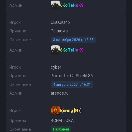
Админ
6KoTeHoK9
Игрок
CBOJIO4b
Причина
Реклама
Окончание
3 сентября 2026 г, 12:28
Админ
6KoTeHoK9
Игрок
cyber
Причина
Protector CTShield 36
Окончание
4 августа 2027 г, 16:31
Админ
arencs.ru
Игрок
Bering [N7]
Причина
ВСЕМ ПОКА
Окончание
Разбанен