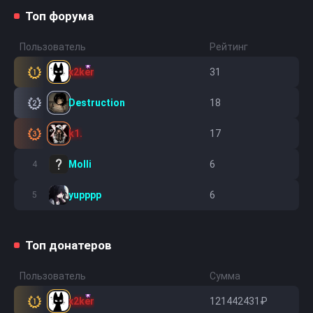
Топ форума
Пользователь
Рейтинг
x2ker
31
1
Destruction
18
2
k1.
17
3
Molli
6
4
yupppp
6
5
Топ донатеров
Пользователь
Сумма
x2ker
121442431₽
1