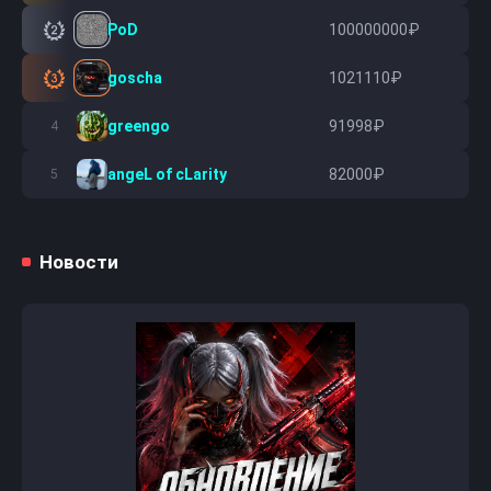
PoD
100000000₽
2
goscha
1021110₽
3
greengo
91998₽
4
angeL of cLarity
82000₽
5
Новости