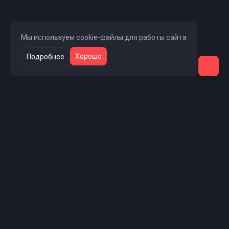
Мы используем cookie-файлы для работы сайта
Хорошо
Подробнее
Навигация
Главная страница
Новости проекта
Скачать CS 1.6
Проект
Пользователи
Игровая статистика
Контакты