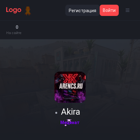
Войти
Регистрация
0
На сайте
Akira
Меценат