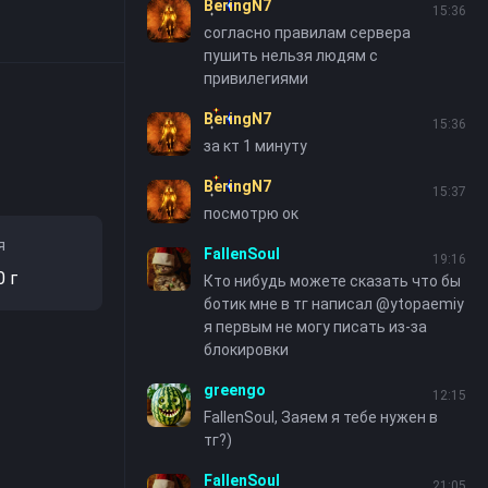
BeringN7
15:36
согласно правилам сервера
пушить нельзя людям с
привилегиями
BeringN7
15:36
за кт 1 минуту
BeringN7
15:37
посмотрю ок
я
FallenSoul
19:16
0 г
Кто нибудь можете сказать что бы
ботик мне в тг написал @ytopaemiy
я первым не могу писать из-за
блокировки
greengo
12:15
FallenSoul, Заяем я тебе нужен в
тг?)
FallenSoul
21:05