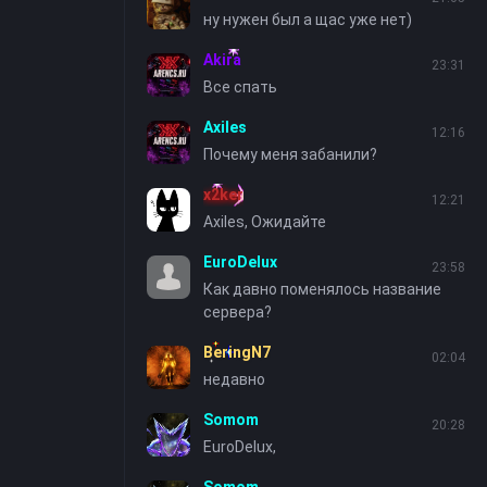
ну нужен был а щас уже нет)
Akira
23:31
Все спать
Axiles
12:16
Почему меня забанили?
x2ker
12:21
Axiles, Ожидайте
EuroDelux
23:58
Как давно поменялось название
сервера?
BeringN7
02:04
недавно
Somom
20:28
EuroDelux,