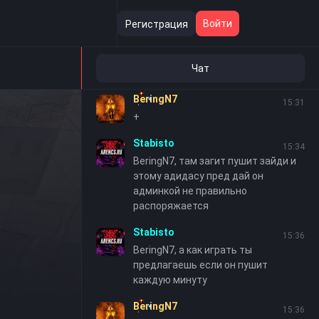
Stabisto
12:58
Войти
Регистрация
BeringN7, в тг зайди в бсд
Stabisto
15:12
Чат
Жесть играть невозможно щас
BeringN7
15:31
+
Stabisto
15:34
BeringN7, там загит пушит зайди и
этому адидасу пред дай он
админкой не правильно
распоряжается
Stabisto
15:36
BeringN7, а как играть ты
предлагаешь если он пушит
каждую минуту
BeringN7
15:36