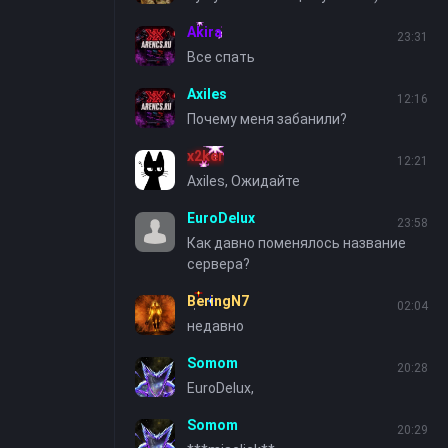
Akira
23:31
Все спать
Axiles
12:16
Почему меня забанили?
x2ker
12:21
Axiles, Ожидайте
EuroDelux
23:58
Как давно поменялось название
сервера?
BeringN7
02:04
недавно
Somom
20:28
EuroDelux,
Somom
20:29