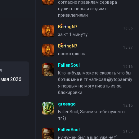
согласно правилам сервера
пушить нельзя людям с
привилегиями
BeringN7
15:36
за кт 1 минуту
BeringN7
15:37
посмотрю ок
FallenSoul
19:16
д
Кто нибудь можете сказать что бы
 мая 2026
ботик мне в тг написал @ytopaemiy
я первым не могу писать из-за
блокировки
greengo
12:15
FallenSoul, Заяем я тебе нужен в
тг?)
FallenSoul
21:05
ну нужен был а щас уже нет)