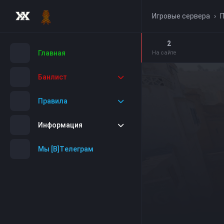
Игровые сервера
›
П
2
Главная
На сайте
Банлист
Правила
Информация
Мы [B]Tелеграм